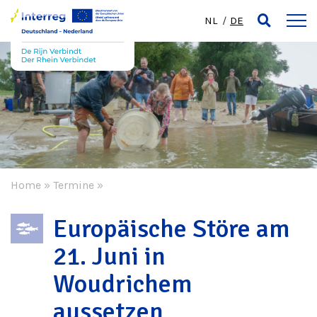
NL
DE
Home
»
Termine
»
Europäische Störe am
21. Juni in
Woudrichem
aussetzen