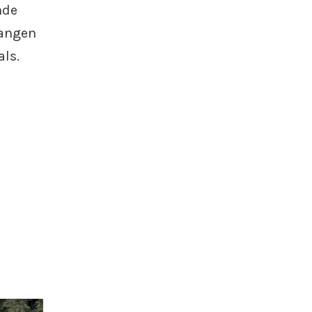
nde
langen
als.