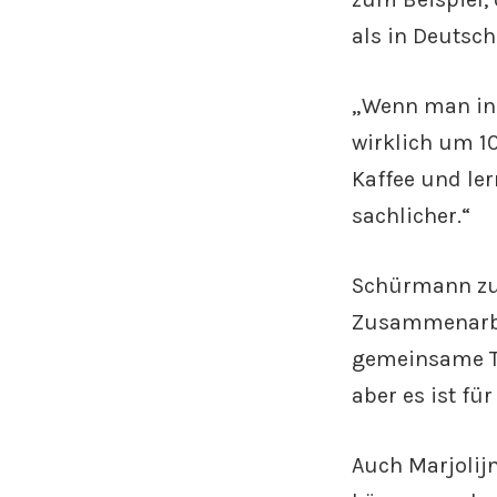
als in Deutsch
„Wenn man in 
wirklich um 10
Kaffee und le
sachlicher.“
Schürmann zuf
Zusammenarbei
gemeinsame Tas
aber es ist fü
Auch Marjolijn