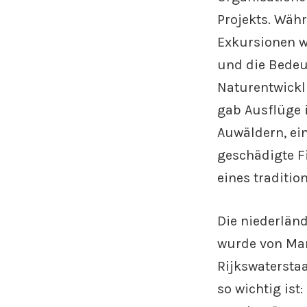
Projekts. Wäh
Exkursionen w
und die Bede
Naturentwickl
gab Ausflüge 
Auwäldern, ei
geschädigte F
eines traditio
Die niederländ
wurde von Mar
Rijkswaterstaa
so wichtig is