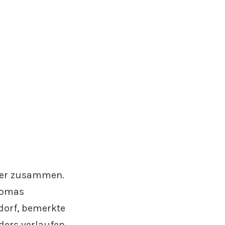
tner zusammen.
homas
dorf, bemerkte
ders verlaufen