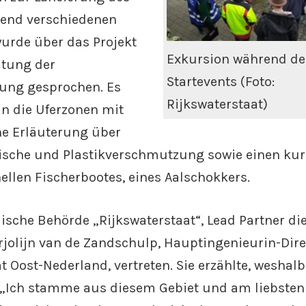
rend verschiedenen
urde über das Projekt
Exkursion während de
utung der
Startevents (Foto:
ung gesprochen. Es
Rijkswaterstaat)
in die Uferzonen mit
ne Erläuterung über
ische und Plastikverschmutzung sowie einen ku
nellen Fischerbootes, eines Aalschokkers.
ische Behörde „Rijkswaterstaat“, Lead Partner die
jolijn van de Zandschulp, Hauptingenieurin-Dire
t Oost-Nederland, vertreten. Sie erzählte, weshalb
t: „Ich stamme aus diesem Gebiet und am liebste