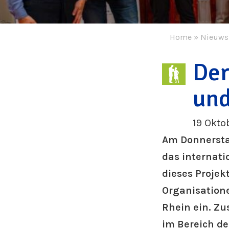
Home
»
Nieuws
Der
und
19 Okto
Am Donnerstag
das internati
dieses Projek
Organisation
Rhein ein. Z
im Bereich d