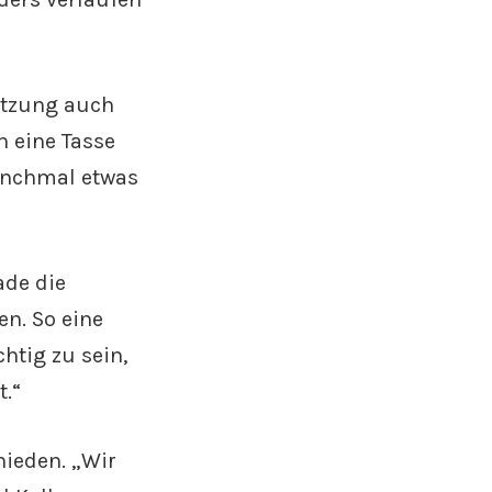
itzung auch
h eine Tasse
manchmal etwas
ade die
n. So eine
htig zu sein,
t.“
hieden. „Wir