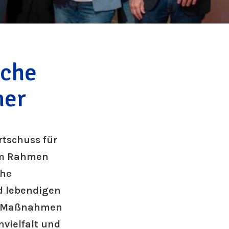
sche
ner
rtschuss für
 Im Rahmen
che
d lebendigen
an Maßnahmen
vielfalt und