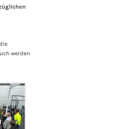
züglichen
die
Auch werden