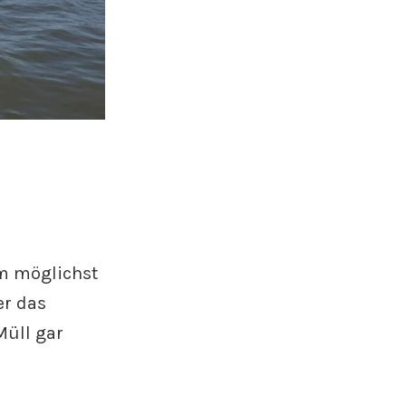
um möglichst
er das
Müll gar