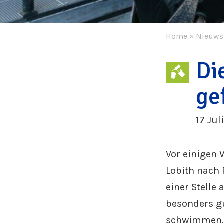
Home
»
Nieuws
Di
ge
17 Jul
Vor einigen 
Lobith nach P
einer Stelle
besonders gu
schwimmen. 