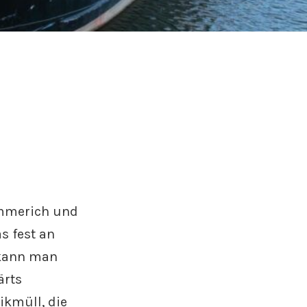
Emmerich und
as fest an
 kann man
ärts
kmüll, die