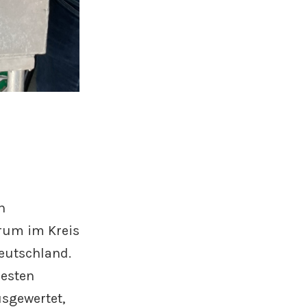
n
trum im Kreis
Deutschland.
resten
sgewertet,