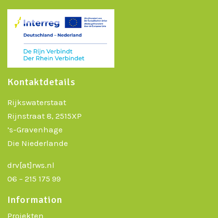
Kontaktdetails
Rijkswaterstaat
Rijnstraat 8, 2515XP
’s-Gravenhage
Die Niederlande
drv[at]rws.nl
06 – 215 175 99
Information
Projekten