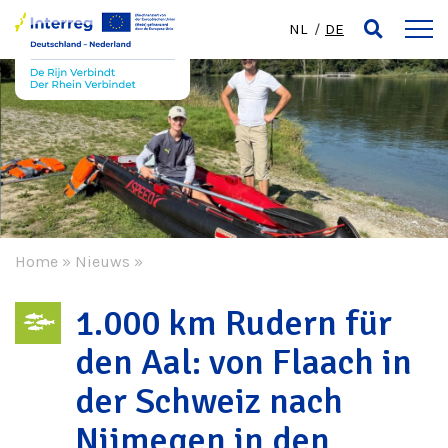
NL
DE
Home
»
Nieuws
»
1.000 km Rudern für
den Aal: von Flaach in
der Schweiz nach
Nijmegen in den