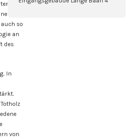
Eingangsgebäude Lange Baan 4
rten
ine Oase
 auch so
ogie an
t des
g. In
ärkt.
Totholz
iedene
e
ern von