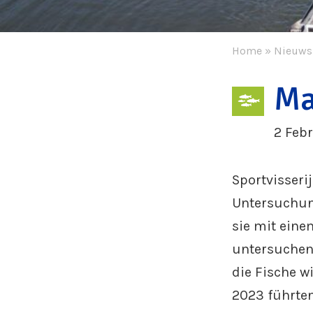
Home
»
Nieuws
Ma
2 Feb
Sportvisseri
Untersuchun
sie mit eine
untersuchen,
die Fische w
2023 führten