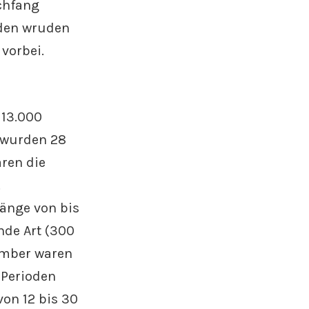
chfang
rden wruden
vorbei.
 13.000
t wurden 28
aren die
.
Länge von bis
nde Art (300
zember waren
 Perioden
on 12 bis 30