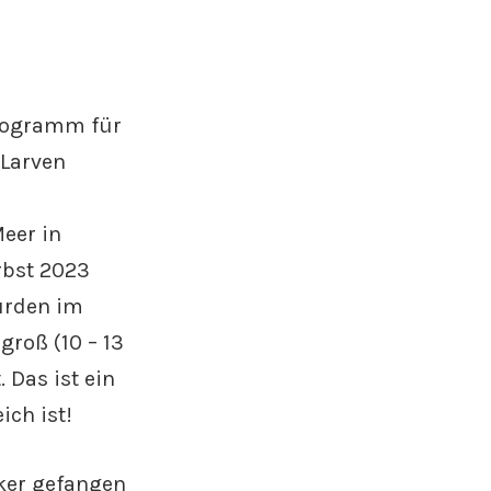
programm für
 Larven
eer in
rbst 2023
urden im
groß (10 – 13
Das ist ein
ich ist!
ker gefangen