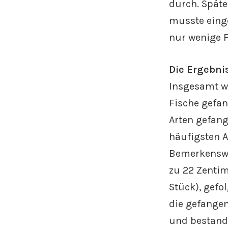
durch. Spät
musste einge
nur wenige F
Die Ergebni
Insgesamt w
Fische gefan
Arten gefang
häufigsten A
Bemerkenswer
zu 22 Zentim
Stück), gefo
die gefangen
und bestand